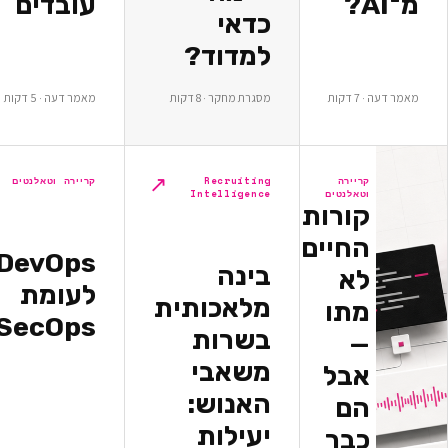
עובדים
כדאי
למדוד?
ת
מסגרת מחקר · 8 דקות
מאמר דעה · 5 דקות
↗
↗
יירה
Recruiting
קריירה וטאלנטים
אלנטים
Intelligence
ורות
חיים
DevOps
בינה
א
לעומת
מלאכותית
תו
DevSecOps
בשרות
משאבי
בל
האנוש:
ם
יעילות
בר