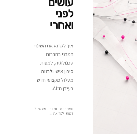
עושים
לפני
ואחרי
איך לקרוא את השינוי
המבני בחברות
טכנולוגיה, למפות
סיכון אישי ולבנות
מסלול מקצועי חדש
בעידן ה־AI.
מאמר דעה ומדריך מעשי · 7
דקות
· לקריאה ←