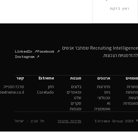
Recruiting Intelligence שמחבר אנשים
LinkedIn ↗
Facebook ↗
ונות.
Instagram ↗
ארגונים
תובנות
Extreme
קשר
פתרונות
בלוגים
חזון
מרכז הפנייה
גיוס
ומאמרים
Coretado
hello@extreme.co.il
טכנולוגי
שלנו
AI
סקרים
ואוטומציה
ומגמות
מדיניות פרטיות
תל אביב · ישראל