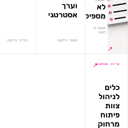
וערך
א
אסטרטגי
ספיקים
מאמר · 6
ות
מאמר · 5 דקות
מדריך · 5 דקות
↗
לנטים
ל
ק