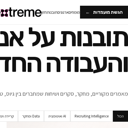
הגשת מועמדות
←
מומחים
ארגונים
תובנות
חזון
תובנות על אנ
והעבודה החד
מאמרים מקוריים, מחקר, סקרים ושיחות שמחברים בין גיוס, טכנ
הכול
Recruiting Intelligence
AI ואוטומציה
Data ומחקר
קריירה וט