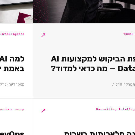
↗
 Intelligence
מפת הביקוש למקצועות AI
באמת יו
קר · 8 דקות
מאמר דעה · 5 דקות
↗
Recruiting Intellig
קריירה וטאלנטים
נה מלאכותית בשרות