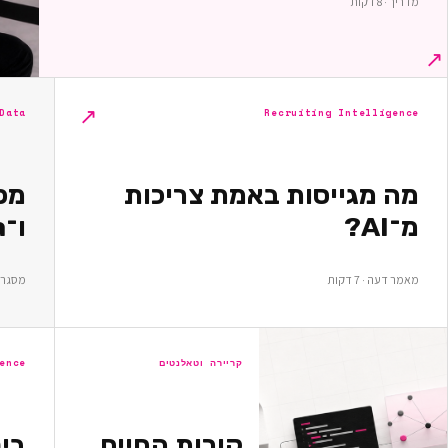
מדריך · 8 דקות
↗
↗
Recruiting Intelligence
Data ומחקר
מה מגייסות באמת צריכות
מ־AI?
ו־Data — מה כדאי למדוד?
מאמר דעה · 7 דקות
מסגרת מח
קריירה וטאלנטים
ence
קורות החיים
בי