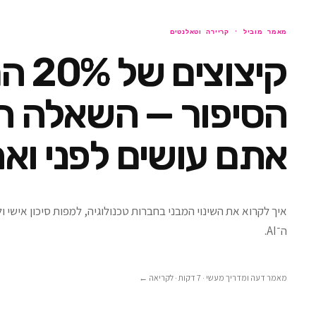
מאמר מוביל ·
קריירה וטאלנטים
קיצוצים
הסיפור — השאלה ה
אתם עושים לפני ואח
איך לקרוא את השינוי המבני בחברות טכנולוגיה, למפות סיכון אישי 
ה־AI.
מאמר דעה ומדריך מעשי · 7 דקות
· לקריאה ←