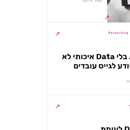
מאמר · 6 דקות
↗
↗
Recruiting
למה AI בלי Data איכותי לא
דע לגייס עובדים
↗
DevOps לעומת