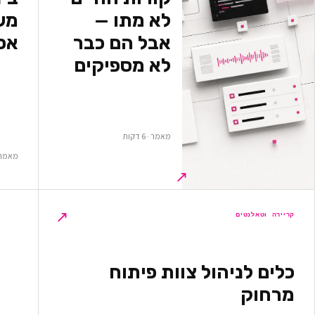
לא מתו —
משא
אבל הם כבר
אס
לא מספיקים
מאמר · 6 דקות
מאמר · 5 ד
↗
↗
קריירה וטאלנטים
כלים לניהול צוות פיתוח
מרחוק