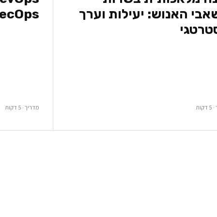
בי האנוש: יעילות וערך
ecOps
טרטגי
קות
מדריך · 5 דקות