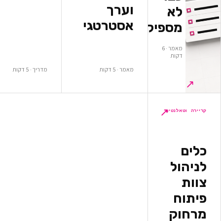
וערך
א
אסטרטגי
ספיקים
מאמר · 6
ות
מאמר · 5 דקות
מדריך · 5 דקות
↗
לנטים
ל
ק