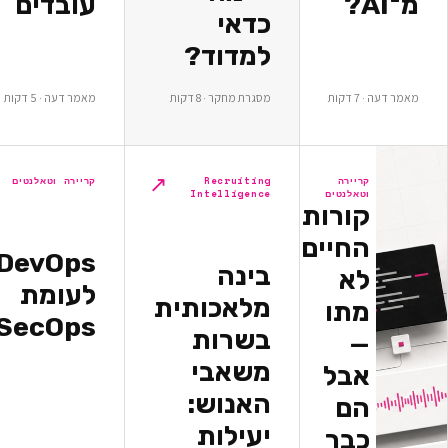
עובדים
כדאי
למדוד?
ת
מסגרת מחקר · 8 דקות
מאמר דעה · 5 דקות
↗
↗
יירה
Recruiting
קריירה וטאלנטים
אלנטים
Intelligence
ורות
חיים
DevOps
בינה
א
לעומת
מלאכותית
תו
DevSecOps
בשרות
משאבי
בל
האנוש:
ם
יעילות
בר