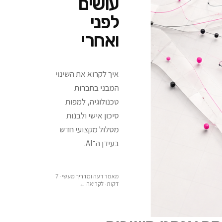
עושים
לפני
ואחרי
איך לקרוא את השינוי
המבני בחברות
טכנולוגיה, למפות
סיכון אישי ולבנות
מסלול מקצועי חדש
בעידן ה־AI.
מאמר דעה ומדריך מעשי · 7
דקות
· לקריאה ←