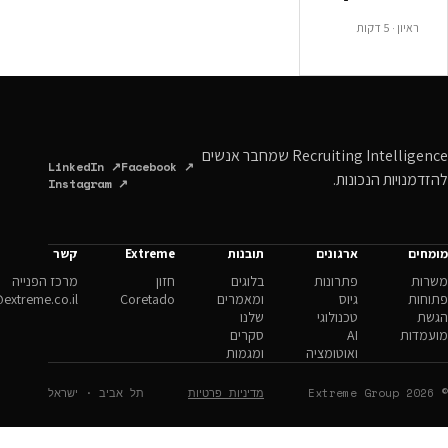
Recruiting Intelligence שמחבר אנשים
LinkedIn ↗
Facebook ↗
ונות.
Instagram ↗
ארגונים
תובנות
Extreme
קשר
פתרונות
בלוגים
חזון
מרכז הפנייה
גיוס
ומאמרים
Coretado
hello@extreme.co.il
טכנולוגי
שלנו
AI
סקרים
ואוטומציה
ומגמות
מדיניות פרטיות
תל אביב · ישראל