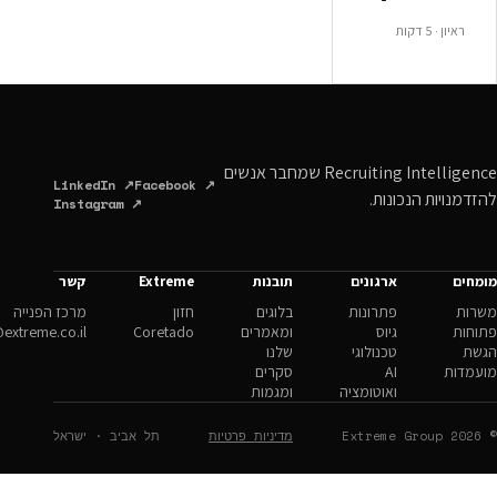
Recruiting Intelligence שמחבר אנשים
LinkedIn ↗
Facebook ↗
ונות.
Instagram ↗
ארגונים
תובנות
Extreme
קשר
פתרונות
בלוגים
חזון
מרכז הפנייה
גיוס
ומאמרים
Coretado
hello@extreme.co.il
טכנולוגי
שלנו
AI
סקרים
ואוטומציה
ומגמות
מדיניות פרטיות
תל אביב · ישראל