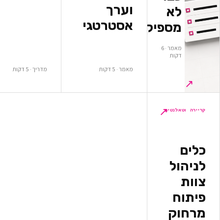
וערך
א
אסטרטגי
ספיקים
מאמר · 6
ות
מאמר · 5 דקות
מדריך · 5 דקות
↗
לנטים
ל
ק