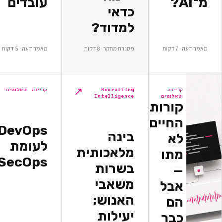
עובדים
כדאי
למדוד?
ת
מסגרת מחקר · 8 דקות
מאמר דעה · 5 דקות
↗
↗
יירה
Recruiting
קריירה וטאלנטים
אלנטים
Intelligence
ורות
חיים
DevOps
בינה
א
לעומת
מלאכותית
תו
DevSecOps
בשרות
משאבי
בל
האנוש:
ם
יעילות
בר