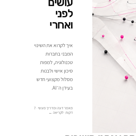
עושים
לפני
ואחרי
איך לקרוא את השינוי
המבני בחברות
טכנולוגיה, למפות
סיכון אישי ולבנות
מסלול מקצועי חדש
בעידן ה־AI.
מאמר דעה ומדריך מעשי · 7
דקות
· לקריאה ←