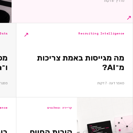
מדריך · 8 דקות
↗
↗
Recruiting Intelligence
Data ומחקר
מה מגייסות באמת צריכות
מ־AI?
ו־Data — מה כדאי למדוד?
מאמר דעה · 7 דקות
מסגרת מח
קריירה וטאלנטים
ence
קורות החיים
בי