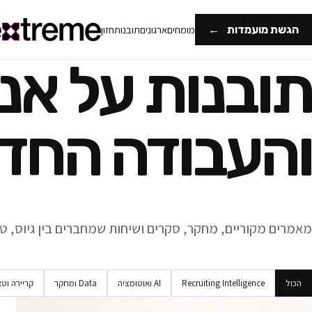
הגשת מועמדות
←
מומחים
ארגונים
תובנות
חזון
תובנות על אנ
והעבודה החד
מאמרים מקוריים, מחקר, סקרים ושיחות שמחברים בין גיוס, טכנ
הכול
Recruiting Intelligence
AI ואוטומציה
Data ומחקר
קריירה וט