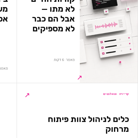
לא מתו —
משא
אבל הם כבר
אס
לא מספיקים
מאמר · 6 דקות
מאמר · 5 ד
↗
↗
קריירה וטאלנטים
כלים לניהול צוות פיתוח
מרחוק