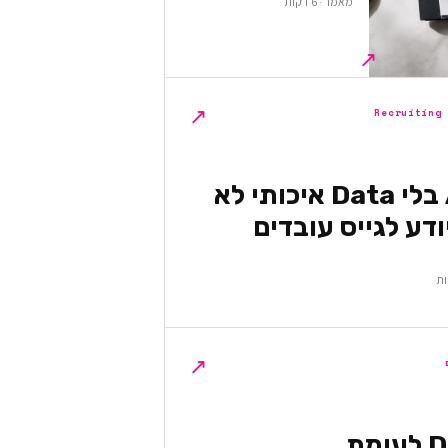
מאמר · 6 דקות
↗
↗
Recruiting
למה AI בלי Data איכותי לא
דע לגייס עובדים
↗
DevOps לעומת