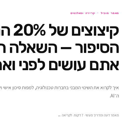
מאמר מוביל ·
קריירה וטאלנטים
קיצוצים
הסיפור — השאלה ה
אתם עושים לפני ואח
איך לקרוא את השינוי המבני בחברות טכנולוגיה, למפות סיכון אישי 
ה־AI.
מאמר דעה ומדריך מעשי · 7 דקות
· לקריאה ←