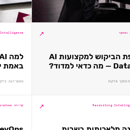
↗
 Intelligence
מפת הביקוש למקצועות AI
באמת יו
קר · 8 דקות
מאמר דעה · 5 דקות
↗
Recruiting Intellig
קריירה וטאלנטים
נה מלאכותית בשרות