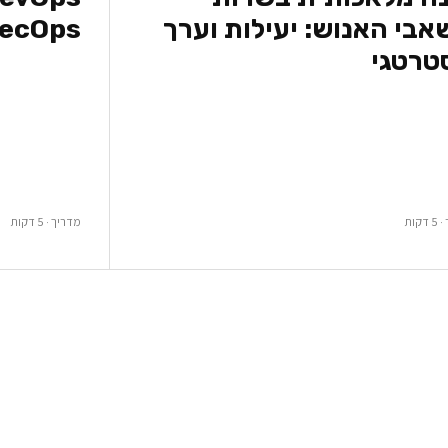
בי האנוש: יעילות וערך
ecOps
טרטגי
קות
מדריך · 5 דקות