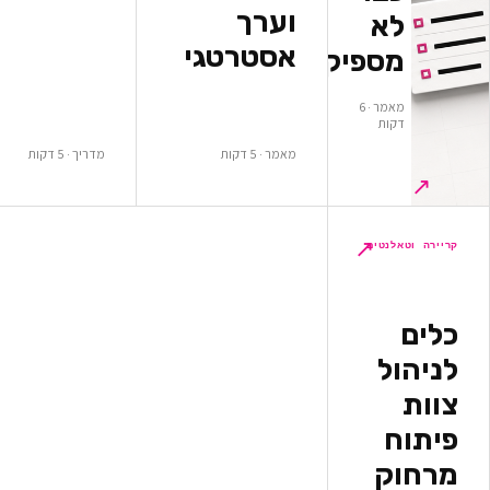
וערך
א
אסטרטגי
ספיקים
מאמר · 6
ות
מאמר · 5 דקות
מדריך · 5 דקות
↗
לנטים
ל
ק