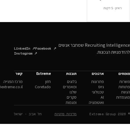
Recruiting Intelligence שמחבר אנשים
LinkedIn ↗
Facebook ↗
ונות.
Instagram ↗
ארגונים
תובנות
Extreme
קשר
פתרונות
בלוגים
חזון
מרכז הפנייה
גיוס
ומאמרים
Coretado
hello@extreme.co.il
טכנולוגי
שלנו
AI
סקרים
ואוטומציה
ומגמות
מדיניות פרטיות
תל אביב · ישראל