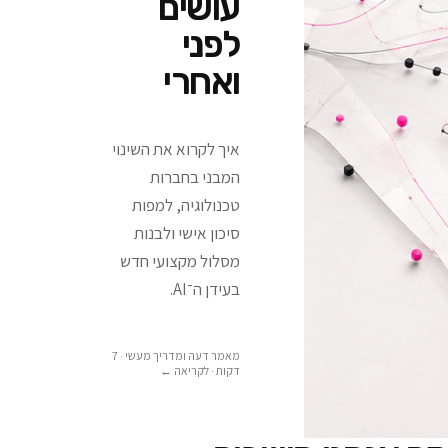
עושים
לפני
ואחרי
איך לקרוא את השינוי
המבני בחברות
טכנולוגיה, למפות
סיכון אישי ולבנות
מסלול מקצועי חדש
בעידן ה־AI.
מאמר דעה ומדריך מעשי · 7
דקות
· לקריאה ←