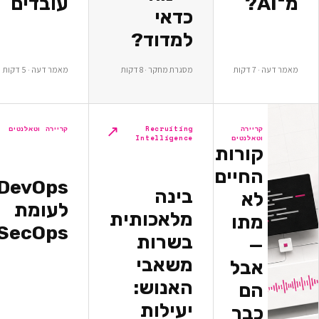
עובדים
כדאי
למדוד?
ת
מסגרת מחקר · 8 דקות
מאמר דעה · 5 דקות
↗
↗
יירה
Recruiting
קריירה וטאלנטים
אלנטים
Intelligence
ורות
חיים
DevOps
בינה
א
לעומת
מלאכותית
תו
DevSecOps
בשרות
משאבי
בל
האנוש:
ם
יעילות
בר