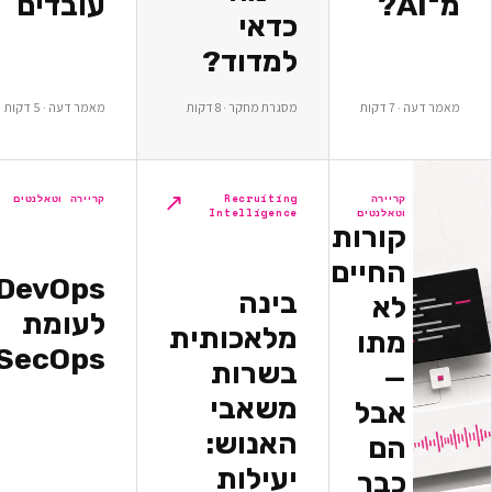
עובדים
כדאי
למדוד?
ת
מסגרת מחקר · 8 דקות
מאמר דעה · 5 דקות
↗
↗
יירה
Recruiting
קריירה וטאלנטים
אלנטים
Intelligence
ורות
חיים
DevOps
בינה
א
לעומת
מלאכותית
תו
DevSecOps
בשרות
משאבי
בל
האנוש:
ם
יעילות
בר