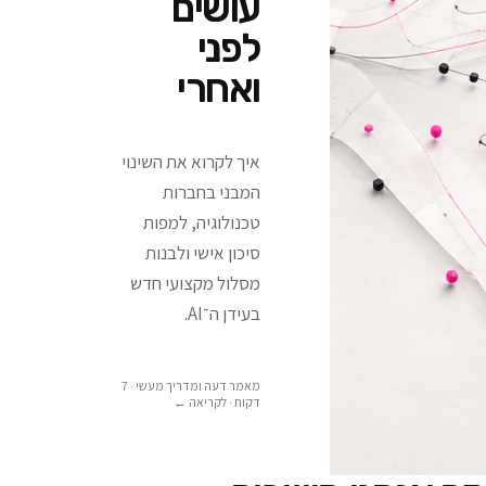
עושים
לפני
ואחרי
איך לקרוא את השינוי
המבני בחברות
טכנולוגיה, למפות
סיכון אישי ולבנות
מסלול מקצועי חדש
בעידן ה־AI.
מאמר דעה ומדריך מעשי · 7
דקות
· לקריאה ←