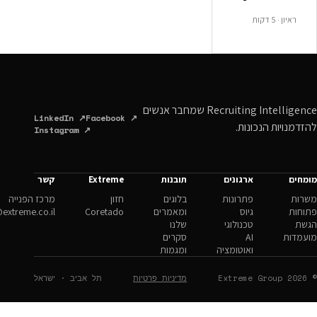
Recruiting Intelligence שמחבר אנשים
LinkedIn ↗
Facebook ↗
ונות.
Instagram ↗
ארגונים
תובנות
Extreme
קשר
פתרונות
בלוגים
חזון
מרכז הפנייה
גיוס
ומאמרים
Coretado
hello@extreme.co.il
טכנולוגי
שלנו
AI
סקרים
ואוטומציה
ומגמות
מדיניות פרטיות
תל אביב · ישראל