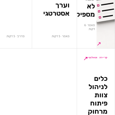
וערך
א
אסטרטגי
ספיקים
מאמר · 6
ות
מאמר · 5 דקות
מדריך · 5 דקות
↗
לנטים
ל
ק