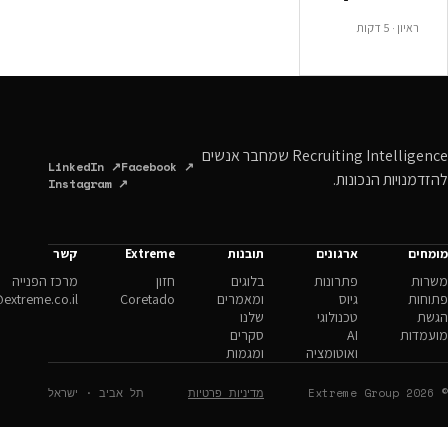
Recruiting Intelligence שמחבר אנשים
LinkedIn ↗
Facebook ↗
ונות.
Instagram ↗
ארגונים
תובנות
Extreme
קשר
פתרונות
בלוגים
חזון
מרכז הפנייה
גיוס
ומאמרים
Coretado
hello@extreme.co.il
טכנולוגי
שלנו
AI
סקרים
ואוטומציה
ומגמות
מדיניות פרטיות
תל אביב · ישראל