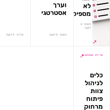
וערך
א
אסטרטגי
ספיקים
מאמר · 6
ות
מאמר · 5 דקות
מדריך · 5 דקות
↗
לנטים
ל
ק