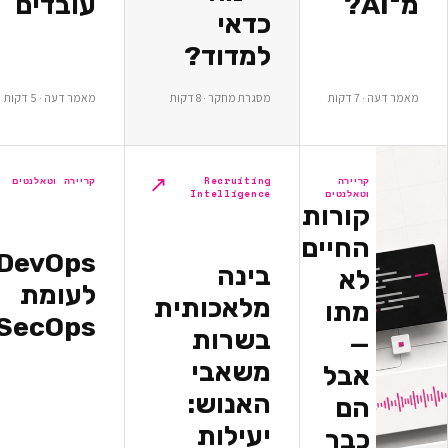
עובדים
כדאי
למדוד?
ת
מסגרת מחקר · 8 דקות
מאמר דעה · 5 דקות
↗
↗
יירה
Recruiting
קריירה וטאלנטים
אלנטים
Intelligence
ורות
חיים
DevOps
בינה
א
לעומת
מלאכותית
תו
DevSecOps
בשרות
משאבי
בל
האנוש:
ם
יעילות
בר