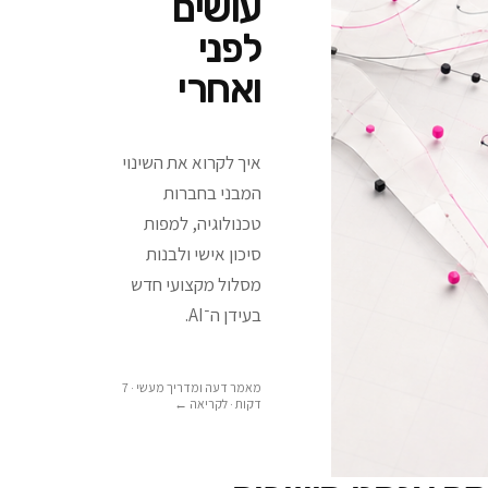
עושים
לפני
ואחרי
איך לקרוא את השינוי
המבני בחברות
טכנולוגיה, למפות
סיכון אישי ולבנות
מסלול מקצועי חדש
בעידן ה־AI.
מאמר דעה ומדריך מעשי · 7
דקות
· לקריאה ←