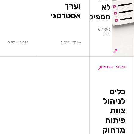
וערך
א
אסטרטגי
ספיקים
מאמר · 6
ות
מאמר · 5 דקות
מדריך · 5 דקות
↗
לנטים
ל
ק