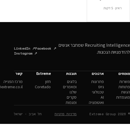
Recruiting Intelligence שמחבר אנשים
LinkedIn ↗
Facebook ↗
ונות.
Instagram ↗
ארגונים
תובנות
Extreme
קשר
פתרונות
בלוגים
חזון
מרכז הפנייה
גיוס
ומאמרים
Coretado
hello@extreme.co.il
טכנולוגי
שלנו
AI
סקרים
ואוטומציה
ומגמות
מדיניות פרטיות
תל אביב · ישראל