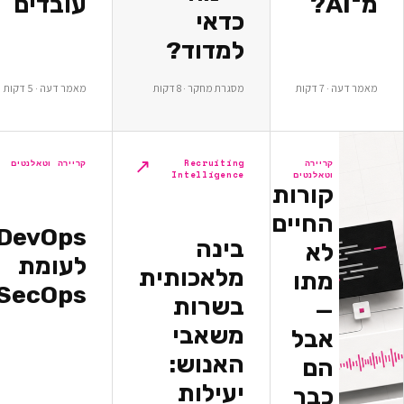
עובדים
כדאי
למדוד?
ת
מסגרת מחקר · 8 דקות
מאמר דעה · 5 דקות
↗
↗
יירה
Recruiting
קריירה וטאלנטים
אלנטים
Intelligence
ורות
חיים
DevOps
בינה
א
לעומת
מלאכותית
תו
DevSecOps
בשרות
משאבי
בל
האנוש:
ם
יעילות
בר