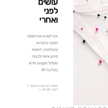
עושים
לפני
ואחרי
איך לקרוא את השינוי
המבני בחברות
טכנולוגיה, למפות
סיכון אישי ולבנות
מסלול מקצועי חדש
בעידן ה־AI.
מאמר דעה ומדריך מעשי · 7
דקות
· לקריאה ←