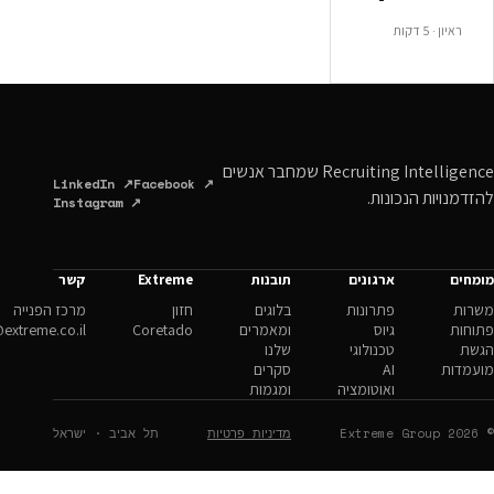
Recruiting Intelligence שמחבר אנשים
LinkedIn ↗
Facebook ↗
ונות.
Instagram ↗
ארגונים
תובנות
Extreme
קשר
פתרונות
בלוגים
חזון
מרכז הפנייה
גיוס
ומאמרים
Coretado
hello@extreme.co.il
טכנולוגי
שלנו
AI
סקרים
ואוטומציה
ומגמות
מדיניות פרטיות
תל אביב · ישראל