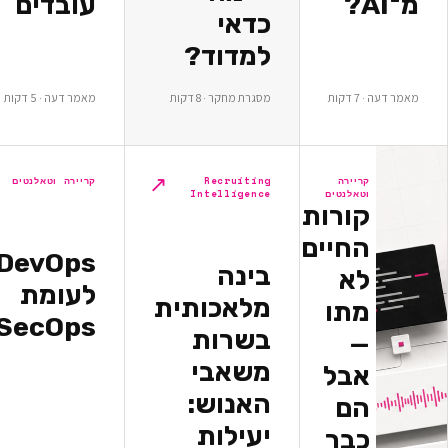
עובדים
כדאי
למדוד?
ת
מסגרת מחקר · 8 דקות
מאמר דעה · 5 דקות
↗
↗
יירה
Recruiting
קריירה וטאלנטים
אלנטים
Intelligence
ורות
חיים
DevOps
בינה
א
לעומת
מלאכותית
תו
DevSecOps
בשרות
משאבי
בל
האנוש:
ם
יעילות
בר