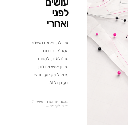
עושים
לפני
ואחרי
איך לקרוא את השינוי
המבני בחברות
טכנולוגיה, למפות
סיכון אישי ולבנות
מסלול מקצועי חדש
בעידן ה־AI.
מאמר דעה ומדריך מעשי · 7
דקות
· לקריאה ←