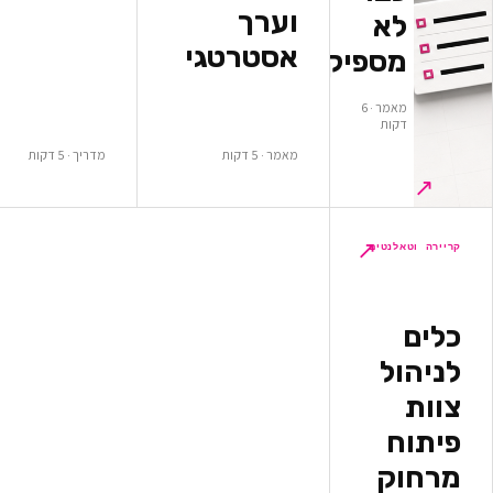
וערך
א
אסטרטגי
ספיקים
מאמר · 6
ות
מאמר · 5 דקות
מדריך · 5 דקות
↗
לנטים
ל
ק