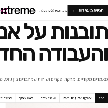
הגשת מועמדות
←
מומחים
ארגונים
תובנות
חזון
תובנות על אנ
והעבודה החד
מאמרים מקוריים, מחקר, סקרים ושיחות שמחברים בין גיוס, טכנ
הכול
Recruiting Intelligence
AI ואוטומציה
Data ומחקר
קריירה וט