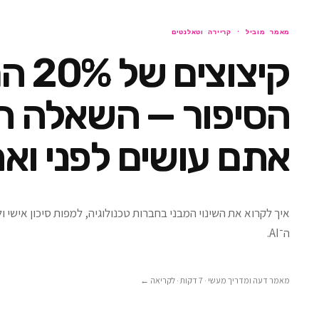
מאמר מוביל ·
קריירה וטאלנטים
קיצוצים
הסיפור — השאלה ה
אתם עושים לפני ואח
איך לקרוא את השינוי המבני בחברות טכנולוגיה, למפות סיכון אישי 
ה־AI.
מאמר דעה ומדריך מעשי · 7 דקות
· לקריאה ←