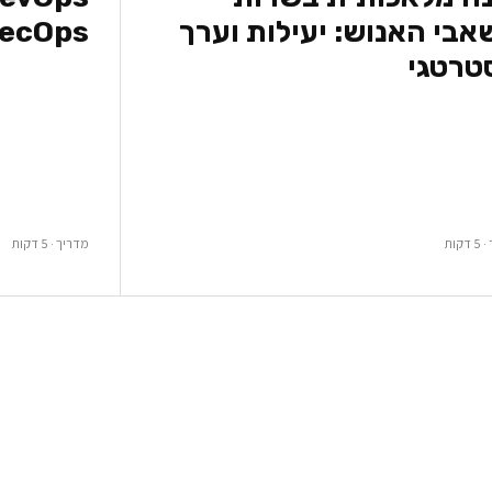
בי האנוש: יעילות וערך
ecOps
טרטגי
קות
מדריך · 5 דקות