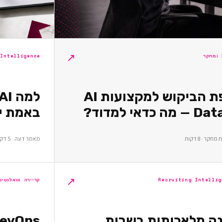
↗
 Intelligence
מפת הביקוש למקצועות AI
באמת יו
קר · 8 דקות
מאמר דעה · 5 דקות
↗
Recruiting Intellig
קריירה וטאלנטים
נה מלאכותית בשרות