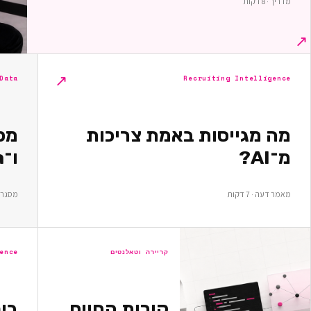
מדריך · 8 דקות
↗
↗
Recruiting Intelligence
Data ומחקר
מה מגייסות באמת צריכות
מ־AI?
ו־Data — מה כדאי למדוד?
מאמר דעה · 7 דקות
מסגרת מח
קריירה וטאלנטים
ence
קורות החיים
בי