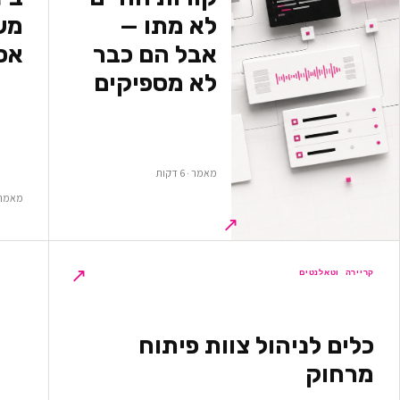
לא מתו —
משא
אבל הם כבר
אס
לא מספיקים
מאמר · 6 דקות
מאמר · 5 ד
↗
↗
קריירה וטאלנטים
כלים לניהול צוות פיתוח
מרחוק