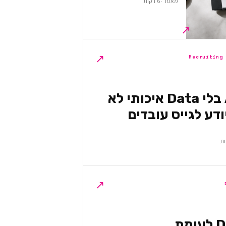
מאמר · 6 דקות
↗
↗
Recruiting
למה AI בלי Data איכותי לא
דע לגייס עובדים
↗
DevOps לעומת