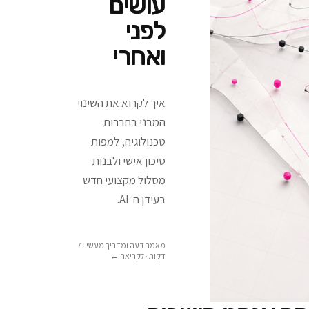
עושים
לפני
ואחרי
איך לקרוא את השינוי
המבני בחברות
טכנולוגיה, למפות
סיכון אישי ולבנות
מסלול מקצועי חדש
בעידן ה־AI.
מאמר דעה ומדריך מעשי · 7
דקות
· לקריאה ←