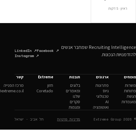
Recruiting Intelligence שמחבר אנשים
LinkedIn ↗
Facebook ↗
ונות.
Instagram ↗
ארגונים
תובנות
Extreme
קשר
פתרונות
בלוגים
חזון
מרכז הפנייה
גיוס
ומאמרים
Coretado
hello@extreme.co.il
טכנולוגי
שלנו
AI
סקרים
ואוטומציה
ומגמות
מדיניות פרטיות
תל אביב · ישראל