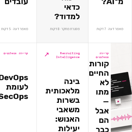
עובדים
כדאי
למדוד?
ת
מסגרת מחקר · 8 דקות
מאמר דעה · 5 דקות
↗
↗
יירה
Recruiting
קריירה וטאלנטים
אלנטים
Intelligence
ורות
חיים
DevOps
בינה
א
לעומת
מלאכותית
תו
DevSecOps
בשרות
משאבי
בל
האנוש:
ם
יעילות
בר