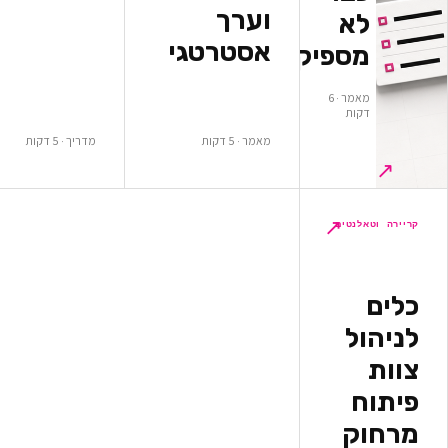
וערך
א
אסטרטגי
ספיקים
מאמר · 6
ות
מאמר · 5 דקות
מדריך · 5 דקות
↗
לנטים
ל
ק