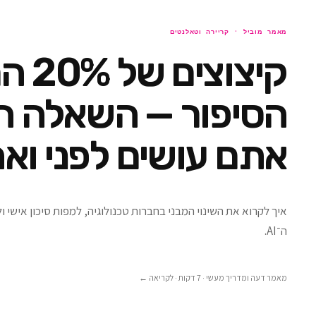
מאמר מוביל ·
קריירה וטאלנטים
קיצוצים
הסיפור — השאלה ה
אתם עושים לפני ואח
איך לקרוא את השינוי המבני בחברות טכנולוגיה, למפות סיכון אישי 
ה־AI.
מאמר דעה ומדריך מעשי · 7 דקות
· לקריאה ←