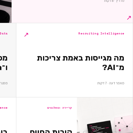
מדריך · 8 דקות
↗
↗
Recruiting Intelligence
Data ומחקר
מה מגייסות באמת צריכות
מ־AI?
ו־Data — מה כדאי למדוד?
מאמר דעה · 7 דקות
מסגרת מח
קריירה וטאלנטים
ence
קורות החיים
בי