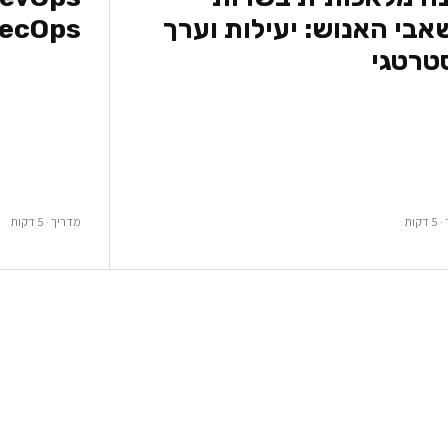
בי האנוש: יעילות וערך
ecOps
טרטגי
קות
מדריך · 5 דקות