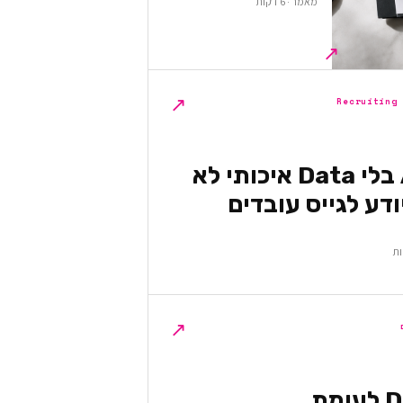
מאמר · 6 דקות
↗
↗
Recruiting
למה AI בלי Data איכותי לא
דע לגייס עובדים
↗
DevOps לעומת