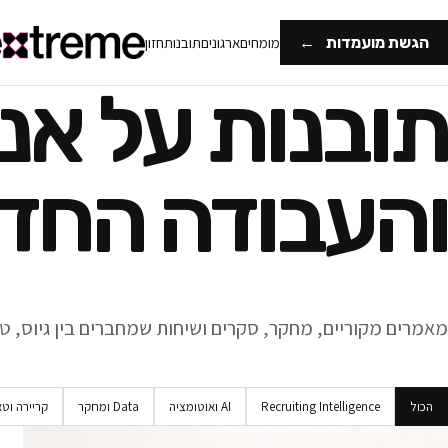
הגשת מועמדות
←
מומחים
ארגונים
תובנות
חזון
תובנות על אנ
והעבודה החד
מאמרים מקוריים, מחקר, סקרים ושיחות שמחברים בין גיוס, טכנ
הכול
Recruiting Intelligence
AI ואוטומציה
Data ומחקר
קריירה וט