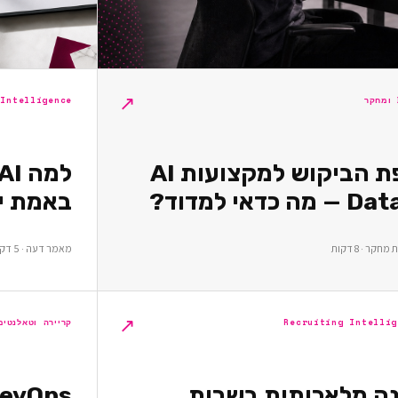
↗
 Intelligence
מפת הביקוש למקצועות AI
באמת יו
קר · 8 דקות
מאמר דעה · 5 דקות
↗
Recruiting Intellig
קריירה וטאלנטים
נה מלאכותית בשרות