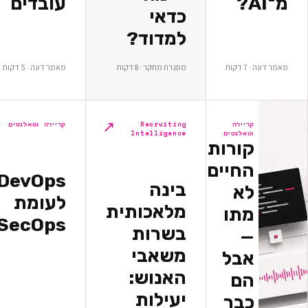
עובדים
כדאי
למדוד?
ת
מסגרת מחקר · 8 דקות
מאמר דעה · 5 דקות
↗
↗
יירה
Recruiting
קריירה וטאלנטים
אלנטים
Intelligence
ורות
חיים
DevOps
בינה
א
לעומת
מלאכותית
תו
DevSecOps
בשרות
משאבי
בל
האנוש:
ם
יעילות
בר