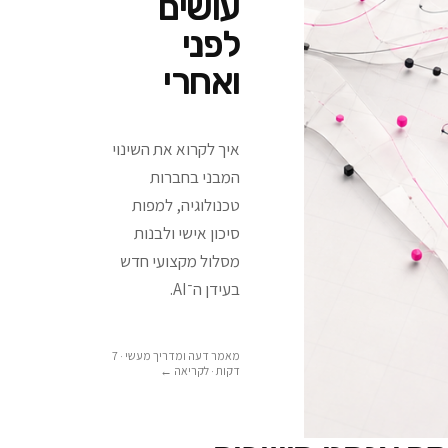
עושים
לפני
ואחרי
איך לקרוא את השינוי
המבני בחברות
טכנולוגיה, למפות
סיכון אישי ולבנות
מסלול מקצועי חדש
בעידן ה־AI.
מאמר דעה ומדריך מעשי · 7
דקות
· לקריאה ←