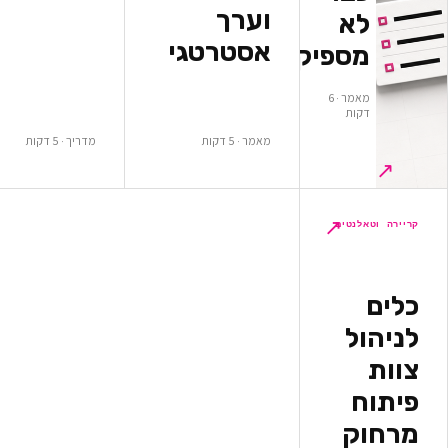
וערך
א
אסטרטגי
ספיקים
מאמר · 6
ות
מאמר · 5 דקות
מדריך · 5 דקות
↗
לנטים
ל
ק