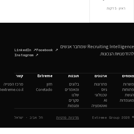
Recruiting Intelligence שמחבר אנשים
LinkedIn ↗
Facebook ↗
ונות.
Instagram ↗
ארגונים
תובנות
Extreme
קשר
פתרונות
בלוגים
חזון
מרכז הפנייה
גיוס
ומאמרים
Coretado
hello@extreme.co.il
טכנולוגי
שלנו
AI
סקרים
ואוטומציה
ומגמות
מדיניות פרטיות
תל אביב · ישראל