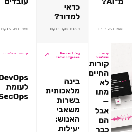
עובדים
כדאי
למדוד?
ת
מסגרת מחקר · 8 דקות
מאמר דעה · 5 דקות
↗
↗
יירה
Recruiting
קריירה וטאלנטים
אלנטים
Intelligence
ורות
חיים
DevOps
בינה
א
לעומת
מלאכותית
תו
DevSecOps
בשרות
משאבי
בל
האנוש:
ם
יעילות
בר