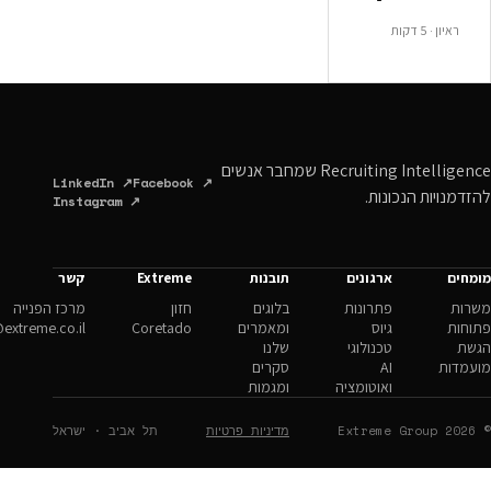
Recruiting Intelligence שמחבר אנשים
LinkedIn ↗
Facebook ↗
ונות.
Instagram ↗
ארגונים
תובנות
Extreme
קשר
פתרונות
בלוגים
חזון
מרכז הפנייה
גיוס
ומאמרים
Coretado
hello@extreme.co.il
טכנולוגי
שלנו
AI
סקרים
ואוטומציה
ומגמות
מדיניות פרטיות
תל אביב · ישראל