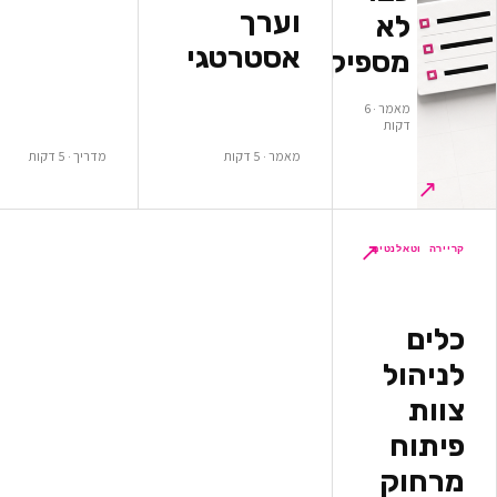
וערך
א
אסטרטגי
ספיקים
מאמר · 6
ות
מאמר · 5 דקות
מדריך · 5 דקות
↗
לנטים
ל
ק