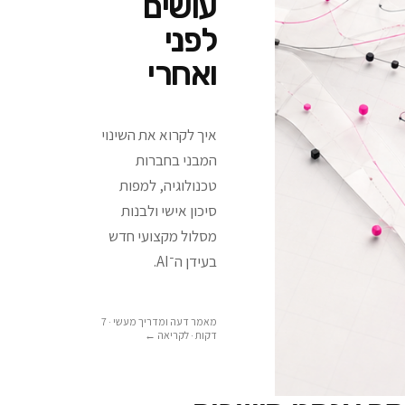
עושים
לפני
ואחרי
איך לקרוא את השינוי
המבני בחברות
טכנולוגיה, למפות
סיכון אישי ולבנות
מסלול מקצועי חדש
בעידן ה־AI.
מאמר דעה ומדריך מעשי · 7
דקות
· לקריאה ←