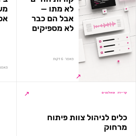
לא מתו —
משא
אבל הם כבר
אס
לא מספיקים
מאמר · 6 דקות
מאמר · 5 ד
↗
↗
קריירה וטאלנטים
כלים לניהול צוות פיתוח
מרחוק