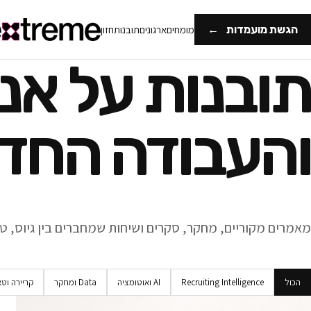
הגשת מועמדות
←
מומחים
ארגונים
תובנות
חזון
תובנות על אנ
והעבודה החד
מאמרים מקוריים, מחקר, סקרים ושיחות שמחברים בין גיוס, טכנ
הכול
Recruiting Intelligence
AI ואוטומציה
Data ומחקר
קריירה וט