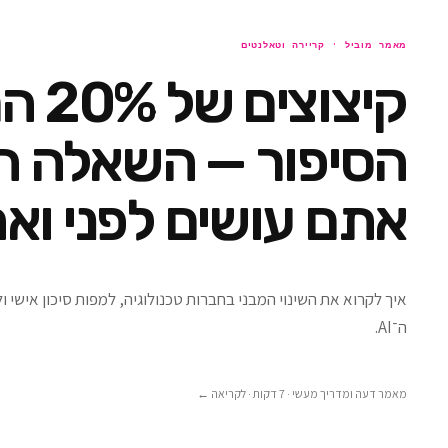
מאמר מוביל ·
קריירה וטאלנטים
קיצוצים
הסיפור — השאלה ה
אתם עושים לפני ואח
איך לקרוא את השינוי המבני בחברות טכנולוגיה, למפות סיכון אישי 
ה־AI.
מאמר דעה ומדריך מעשי · 7 דקות
· לקריאה ←