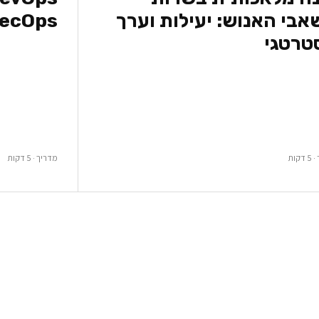
בי האנוש: יעילות וערך
ecOps
טרטגי
קות
מדריך · 5 דקות