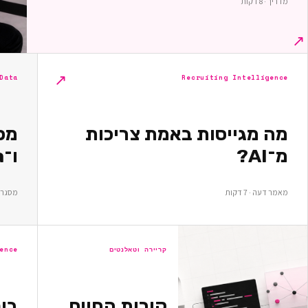
מדריך · 8 דקות
↗
↗
Recruiting Intelligence
Data ומחקר
מה מגייסות באמת צריכות
מ־AI?
ו־Data — מה כדאי למדוד?
מאמר דעה · 7 דקות
מסגרת מח
קריירה וטאלנטים
ence
קורות החיים
בי