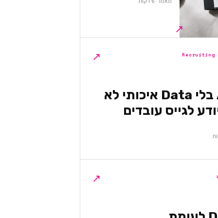
מאמר · 6 דקות
↗
↗
Recruiting
למה AI בלי Data איכותי לא
דע לגייס עובדים
↗
DevOps לעומת