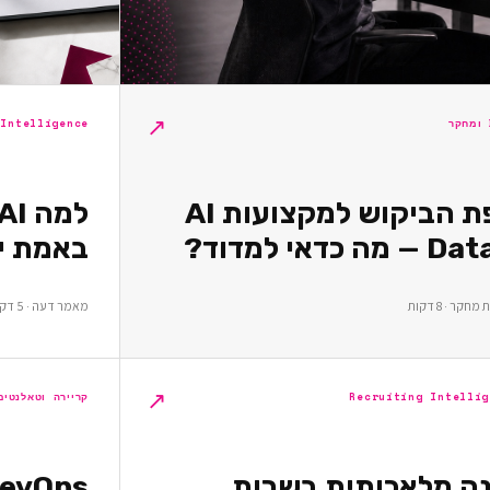
↗
 Intelligence
מפת הביקוש למקצועות AI
באמת יו
קר · 8 דקות
מאמר דעה · 5 דקות
↗
Recruiting Intellig
קריירה וטאלנטים
נה מלאכותית בשרות