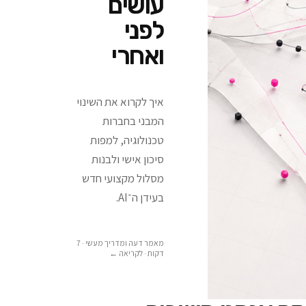
עושים
לפני
ואחרי
איך לקרוא את השינוי
המבני בחברות
טכנולוגיה, למפות
סיכון אישי ולבנות
מסלול מקצועי חדש
בעידן ה־AI.
מאמר דעה ומדריך מעשי · 7
דקות
· לקריאה ←