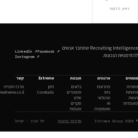
Recruiting Intelligence שמחבר אנשים
LinkedIn ↗
Facebook ↗
ונות.
Instagram ↗
ארגונים
תובנות
Extreme
קשר
פתרונות
בלוגים
חזון
מרכז הפנייה
גיוס
ומאמרים
Coretado
hello@extreme.co.il
טכנולוגי
שלנו
AI
סקרים
ואוטומציה
ומגמות
מדיניות פרטיות
תל אביב · ישראל