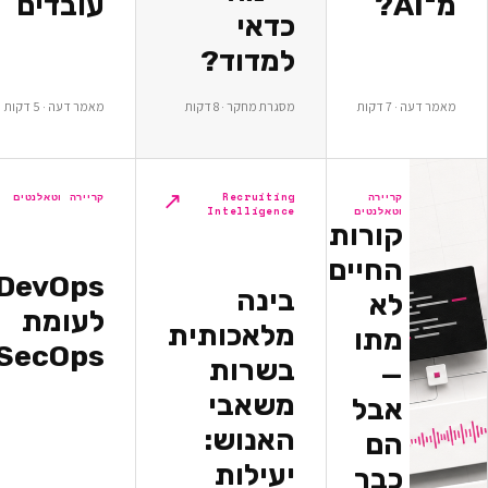
עובדים
כדאי
למדוד?
ת
מסגרת מחקר · 8 דקות
מאמר דעה · 5 דקות
↗
↗
יירה
Recruiting
קריירה וטאלנטים
אלנטים
Intelligence
ורות
חיים
DevOps
בינה
א
לעומת
מלאכותית
תו
DevSecOps
בשרות
משאבי
בל
האנוש:
ם
יעילות
בר