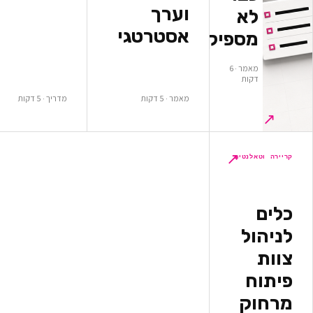
וערך
א
אסטרטגי
ספיקים
מאמר · 6
ות
מאמר · 5 דקות
מדריך · 5 דקות
↗
לנטים
ל
ק