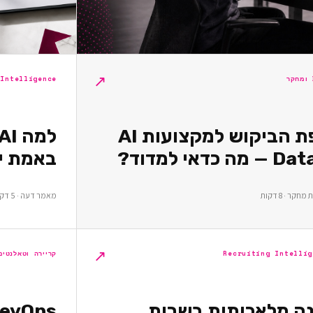
↗
 Intelligence
מפת הביקוש למקצועות AI
באמת יו
קר · 8 דקות
מאמר דעה · 5 דקות
↗
Recruiting Intellig
קריירה וטאלנטים
נה מלאכותית בשרות