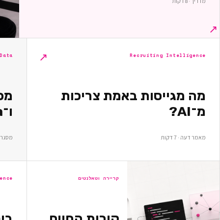
מדריך · 8 דקות
↗
↗
Recruiting Intelligence
Data ומחקר
מה מגייסות באמת צריכות
מ־AI?
ו־Data — מה כדאי למדוד?
מאמר דעה · 7 דקות
מסגרת מח
קריירה וטאלנטים
ence
קורות החיים
בי