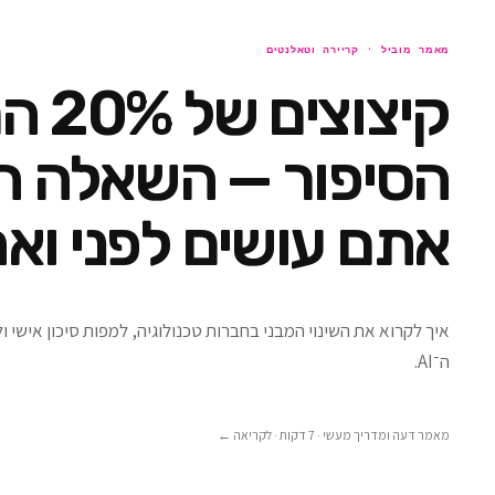
מאמר מוביל ·
קריירה וטאלנטים
קיצוצים
הסיפור — השאלה ה
אתם עושים לפני ואח
איך לקרוא את השינוי המבני בחברות טכנולוגיה, למפות סיכון אישי 
ה־AI.
מאמר דעה ומדריך מעשי · 7 דקות
· לקריאה ←