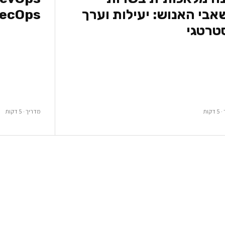
בי האנוש: יעילות וערך
ecOps
טרטגי
קות
מדריך · 5 דקות