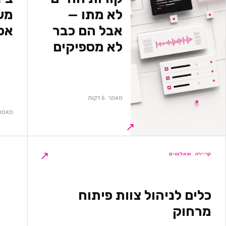
לא מתו —
משא
אבל הם כבר
אס
לא מספיקים
מאמר · 6 דקות
מאמר · 5 ד
↗
↗
קריירה וטאלנטים
כלים לניהול צוות פיתוח
מרחוק