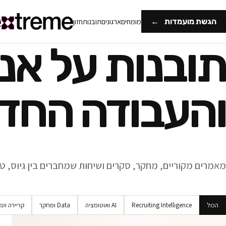
הגשת מועמדות
←
מומחים
ארגונים
תובנות
חזון
תובנות על אנ
והעבודה החד
מאמרים מקוריים, מחקר, סקרים ושיחות שמחברים בין גיוס, טכנ
הכול
Recruiting Intelligence
AI ואוטומציה
Data ומחקר
קריירה וט