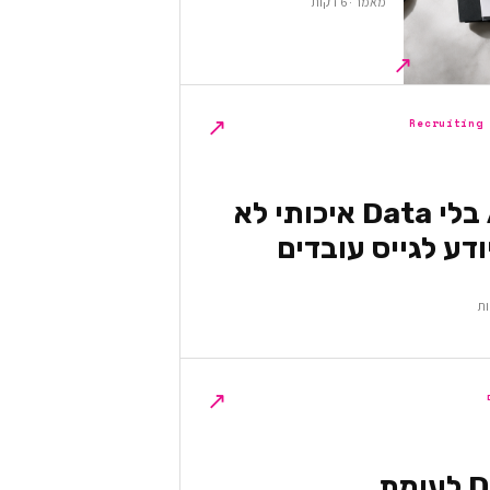
מאמר · 6 דקות
↗
↗
Recruiting
למה AI בלי Data איכותי לא
דע לגייס עובדים
↗
DevOps לעומת