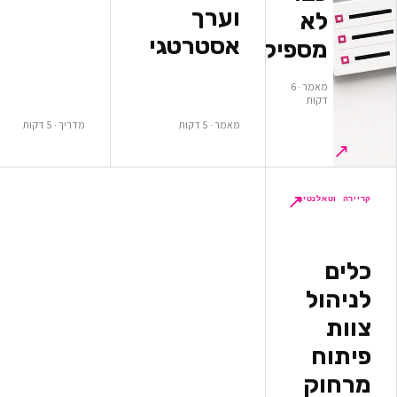
וערך
א
אסטרטגי
ספיקים
מאמר · 6
ות
מאמר · 5 דקות
מדריך · 5 דקות
↗
לנטים
ל
ק