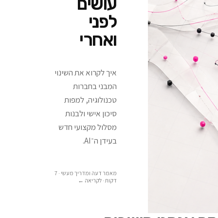
עושים
לפני
ואחרי
איך לקרוא את השינוי
המבני בחברות
טכנולוגיה, למפות
סיכון אישי ולבנות
מסלול מקצועי חדש
בעידן ה־AI.
מאמר דעה ומדריך מעשי · 7
דקות
· לקריאה ←