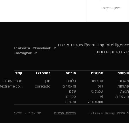
Recruiting Intelligence שמחבר אנשים
LinkedIn ↗
Facebook ↗
ונות.
Instagram ↗
ארגונים
תובנות
Extreme
קשר
פתרונות
בלוגים
חזון
מרכז הפנייה
גיוס
ומאמרים
Coretado
hello@extreme.co.il
טכנולוגי
שלנו
AI
סקרים
ואוטומציה
ומגמות
מדיניות פרטיות
תל אביב · ישראל