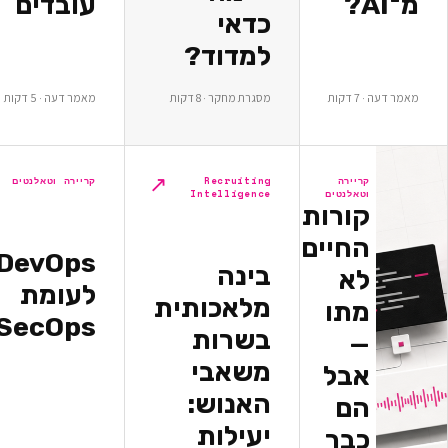
עובדים
כדאי
למדוד?
ת
מסגרת מחקר · 8 דקות
מאמר דעה · 5 דקות
↗
↗
יירה
Recruiting
קריירה וטאלנטים
אלנטים
Intelligence
ורות
חיים
DevOps
בינה
א
לעומת
מלאכותית
תו
DevSecOps
בשרות
משאבי
בל
האנוש:
ם
יעילות
בר