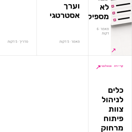
וערך
א
אסטרטגי
ספיקים
מאמר · 6
ות
מאמר · 5 דקות
מדריך · 5 דקות
↗
לנטים
ל
ק