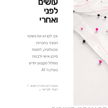
עושים
לפני
ואחרי
איך לקרוא את השינוי
המבני בחברות
טכנולוגיה, למפות
סיכון אישי ולבנות
מסלול מקצועי חדש
בעידן ה־AI.
מאמר דעה ומדריך מעשי · 7
דקות
· לקריאה ←