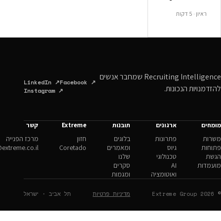
Recruiting Intelligence שמחבר אנשים
LinkedIn ↗
Facebook ↗
ונות.
Instagram ↗
ארגונים
תובנות
Extreme
קשר
פתרונות
בלוגים
חזון
מרכז הפנייה
גיוס
ומאמרים
Coretado
hello@extreme.co.il
טכנולוגי
שלנו
AI
סקרים
ואוטומציה
ומגמות
מדיניות פרטיות
תל אביב · ישראל