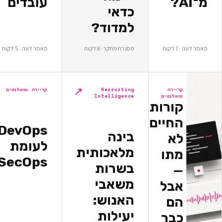
עובדים
כדאי
למדוד?
ת
מסגרת מחקר · 8 דקות
מאמר דעה · 5 דקות
↗
↗
יירה
Recruiting
קריירה וטאלנטים
אלנטים
Intelligence
ורות
חיים
DevOps
בינה
א
לעומת
מלאכותית
תו
DevSecOps
בשרות
משאבי
בל
האנוש:
ם
יעילות
בר