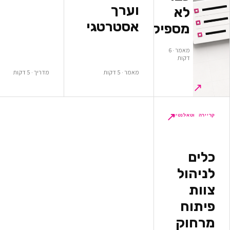
וערך
א
אסטרטגי
ספיקים
מאמר · 6
ות
מאמר · 5 דקות
מדריך · 5 דקות
↗
לנטים
ל
ק