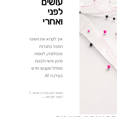
עושים
לפני
ואחרי
איך לקרוא את השינוי
המבני בחברות
טכנולוגיה, למפות
סיכון אישי ולבנות
מסלול מקצועי חדש
בעידן ה־AI.
מאמר דעה ומדריך מעשי · 7
דקות
· לקריאה ←