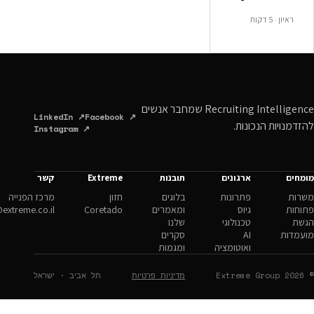
Recruiting Intelligence שמחבר אנשים
LinkedIn ↗
Facebook ↗
ונות.
Instagram ↗
ארגונים
תובנות
Extreme
קשר
פתרונות
בלוגים
חזון
מרכז הפנייה
גיוס
ומאמרים
Coretado
hello@extreme.co.il
טכנולוגי
שלנו
AI
סקרים
ואוטומציה
ומגמות
מדיניות פרטיות
תל אביב · ישראל