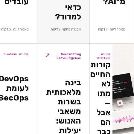
עובדים
כדאי
למדוד?
ת
מסגרת מחקר · 8 דקות
מאמר דעה · 5 דקות
↗
↗
יירה
Recruiting
קריירה וטאלנטים
אלנטים
Intelligence
ורות
חיים
DevOps
בינה
א
לעומת
מלאכותית
תו
DevSecOps
בשרות
משאבי
בל
האנוש:
ם
יעילות
בר